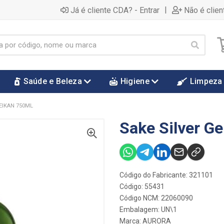
|
Já é cliente CDA? - Entrar
Não é clien
Saúde e Beleza
Higiene
Limpeza
EIKAN 750ML
Sake Silver G
Código do Fabricante: 321101
Código: 55431
Código NCM: 22060090
Embalagem: UN\1
Marca:
AURORA