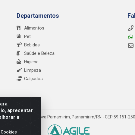
Departamentos
Fa
Alimentos
Pet
Bebidas
Saúde e Beleza
Higiene
Limpeza
Calçados
para
io, apresentar
elhorar a
a Abel Cabral, 1090 - Nova Parnamirim, Parnamirim/RN - CEP 59.151-25
 Cookies