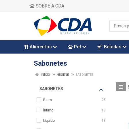
SOBRE A CDA
Alimentos
Pet
Bebidas
Sabonetes
INÍCIO
HIGIENE
SABONETES
SABONETES
Barra
25
Íntimo
18
Líquido
18