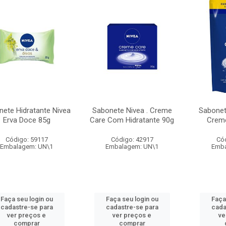
nete Hidratante Nivea
Sabonete Nivea . Creme
Sabonet
Erva Doce 85g
Care Com Hidratante 90g
Crem
Código: 59117
Código: 42917
Có
Embalagem: UN\1
Embalagem: UN\1
Emba
Faça seu login ou
Faça seu login ou
Faça
cadastre-se para
cadastre-se para
cada
ver preços e
ver preços e
ve
comprar
comprar