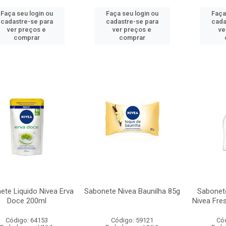
Faça seu login ou
Faça seu login ou
Faça
cadastre-se para
cadastre-se para
cada
ver preços e
ver preços e
ve
comprar
comprar
ete Liquido Nivea Erva
Sabonete Nivea Baunilha 85g
Sabonete
Doce 200ml
Nivea Fre
Código: 64153
Código: 59121
Có