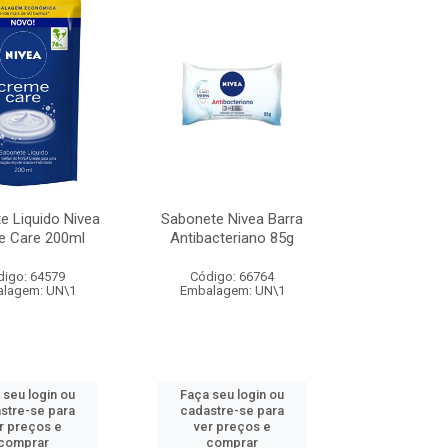
e Liquido Nivea
Sabonete Nivea Barra
e Care 200ml
Antibacteriano 85g
digo: 64579
Código: 66764
lagem: UN\1
Embalagem: UN\1
 seu login ou
Faça seu login ou
stre-se para
cadastre-se para
r preços e
ver preços e
comprar
comprar