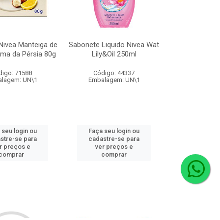
Nivea Manteiga de
Sabonete Liquido Nivea Wat
ima da Pérsia 80g
Lily&Oil 250ml
digo: 71588
Código: 44337
lagem: UN\1
Embalagem: UN\1
 seu login ou
Faça seu login ou
stre-se para
cadastre-se para
r preços e
ver preços e
comprar
comprar