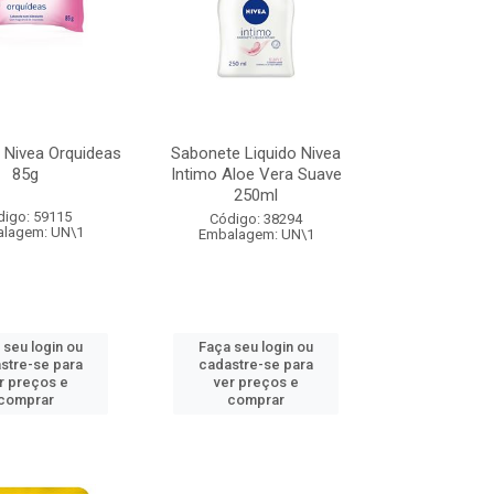
 Nivea Orquideas
Sabonete Liquido Nivea
85g
Intimo Aloe Vera Suave
250ml
digo: 59115
Código: 38294
lagem: UN\1
Embalagem: UN\1
 seu login ou
Faça seu login ou
stre-se para
cadastre-se para
r preços e
ver preços e
comprar
comprar