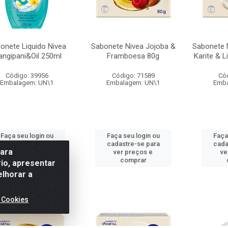
onete Liquido Nivea
Sabonete Nivea Jojoba &
Sabonete 
angipani&Oil 250ml
Framboesa 80g
Karite & L
Código: 39956
Código: 71589
Có
Embalagem: UN\1
Embalagem: UN\1
Emba
Faça seu login ou
Faça seu login ou
Faça
cadastre-se para
cadastre-se para
cada
para
ver preços e
ver preços e
ve
comprar
comprar
io, apresentar
elhorar a
 Cookies