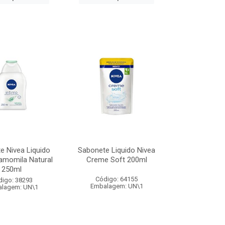
e Nivea Liquido
Sabonete Liquido Nivea
amomila Natural
Creme Soft 200ml
250ml
Código: 64155
digo: 38293
Embalagem: UN\1
lagem: UN\1