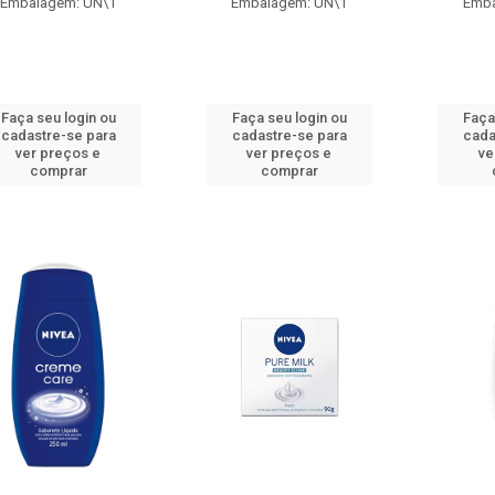
Embalagem: UN\1
Embalagem: UN\1
Emba
Faça seu login ou
Faça seu login ou
Faça
cadastre-se para
cadastre-se para
cada
ver preços e
ver preços e
ve
comprar
comprar