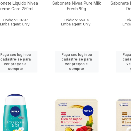
onete Liquido Nivea
Sabonete Nivea Pure Milk
Sabonete L
reme Care 250ml
Fresh 90g
Do
Código: 38297
Código: 65916
Có
Embalagem: UN\1
Embalagem: UN\1
Emba
Faça seu login ou
Faça seu login ou
Faça
cadastre-se para
cadastre-se para
cada
ver preços e
ver preços e
ve
comprar
comprar