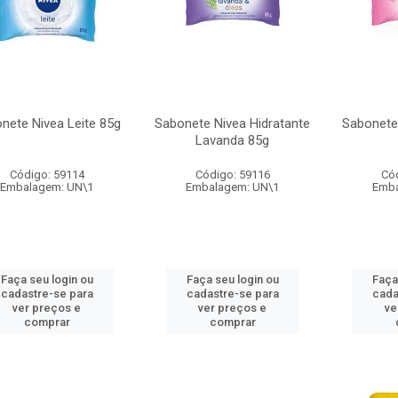
nete Nivea Leite 85g
Sabonete Nivea Hidratante
Sabonete
Lavanda 85g
Código: 59114
Código: 59116
Có
Embalagem: UN\1
Embalagem: UN\1
Emba
Faça seu login ou
Faça seu login ou
Faça
cadastre-se para
cadastre-se para
cada
ver preços e
ver preços e
ve
comprar
comprar