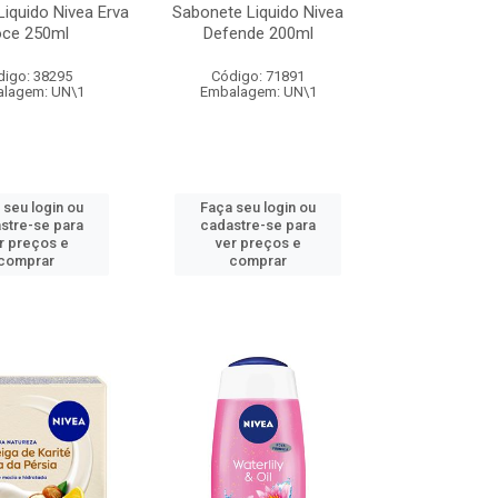
iquido Nivea Erva
Sabonete Liquido Nivea
ce 250ml
Defende 200ml
digo: 38295
Código: 71891
lagem: UN\1
Embalagem: UN\1
 seu login ou
Faça seu login ou
stre-se para
cadastre-se para
r preços e
ver preços e
comprar
comprar