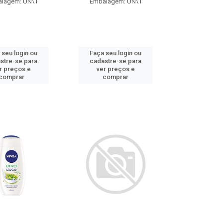
lagem: UN\1
Embalagem: UN\1
 seu login ou
Faça seu login ou
stre-se para
cadastre-se para
r preços e
ver preços e
comprar
comprar