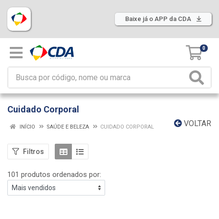
Baixe já o APP da CDA
0
Cuidado Corporal
VOLTAR
INÍCIO
SAÚDE E BELEZA
CUIDADO CORPORAL
Filtros
101 produtos ordenados por: