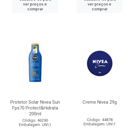
ver preços e
ver preços e
comprar
comprar
Protetor Solar Nivea Sun
Creme Nivea 29g
Fps70 Protect&Hidrata
200ml
Código: 44878
Código: 46290
Embalagem: UN\1
Embalagem: UN\1