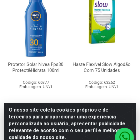
Protetor Solar Nivea Fps30
Haste Flexível Slow Algodão
Protect&Hidrata 100ml
Com 75 Unidades
Código: 66377
Código: 63262
Embalagem: UN\1
Embalagem: UN\1
O nosso site coleta cookies próprios e de
terceiros para proporcionar uma experiência
Faça seu login ou
Faça seu login ou
personalizada ao usuário, apresentar publicidade
cadastre-se para
cadastre-se para
ver preços e
ver preços e
relevante de acordo com o seu perfil e melhorar a
comprar
comprar
qualidade do nosso site.