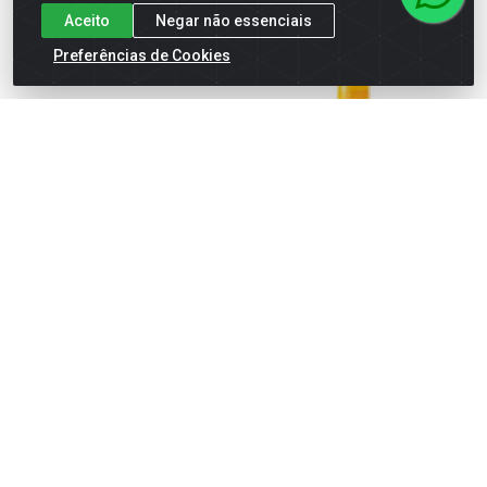
Aceito
Negar não essenciais
Preferências de Cookies
Escova Para Unhas Lanossi
Protetor Solar Nivea Fps50
spray Protect Toque Seco
200ml
Código: 68080
Código: 38416
Embalagem: UN\1
Embalagem: UN\1