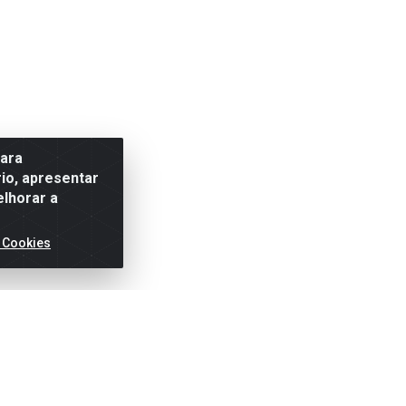
para
io, apresentar
elhorar a
 Cookies