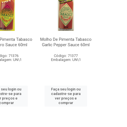
 Pimenta Tabasco
Molho De Pimenta Tabasco
ro Sauce 60ml
Garlic Pepper Sauce 60ml
digo: 71376
Código: 71377
lagem: UN\1
Embalagem: UN\1
 seu login ou
Faça seu login ou
stre-se para
cadastre-se para
r preços e
ver preços e
comprar
comprar