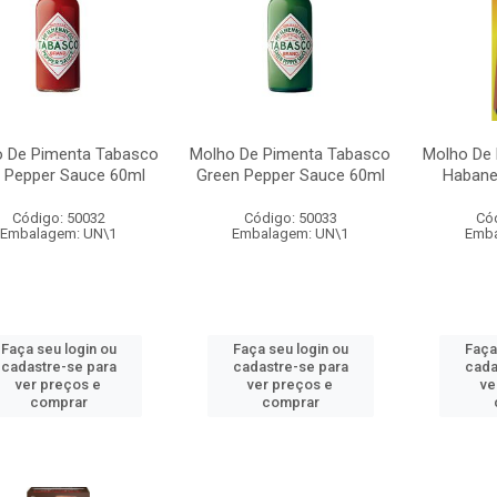
 De Pimenta Tabasco
Molho De Pimenta Tabasco
Molho De
 Pepper Sauce 60ml
Green Pepper Sauce 60ml
Habane
Código: 50032
Código: 50033
Có
Embalagem: UN\1
Embalagem: UN\1
Emba
Faça seu login ou
Faça seu login ou
Faça
cadastre-se para
cadastre-se para
cada
ver preços e
ver preços e
ve
comprar
comprar