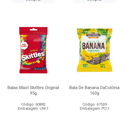
Balas Mast Skittles Original
Bala De Banana DaColônia
95g
160g
Código: 60892
Código: 67539
Embalagem: UN\1
Embalagem: PC\1