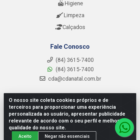
Higiene
Limpeza
Calçados
Fale Conosco
(84) 3615-7400
(84) 3615-7400
cda@cdanatal.com.br
O nosso site coleta cookies próprios e de
CDA Distribuidora - Avenida Abel Cabral, 1090 - Nova
terceiros para proporcionar uma experiência
Parnamirim, Parnamirim/RN - CEP 59.151-250 - CNPJ
personalizada ao usuário, apresentar publicidade
02.275.901/0001-11
relevante de acordo com o seu perfil e melhorar a
qualidade do nosso site.
Aceito
Negar não essenciais