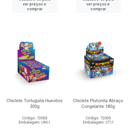
ver preços e
ver preços e
comprar
comprar
Chiclete Tortuguita Huevitos
Chiclete Plutonita Abraço
300g
Congelante 180g
Código: 72003
Código: 72005
Embalagem: UN\1
Embalagem: CT\1