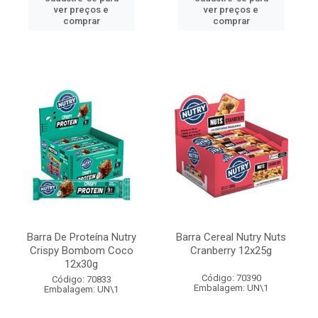
ver preços e
ver preços e
comprar
comprar
Barra De Proteína Nutry
Barra Cereal Nutry Nuts
Crispy Bombom Coco
Cranberry 12x25g
12x30g
Código: 70390
Código: 70833
Embalagem: UN\1
Embalagem: UN\1