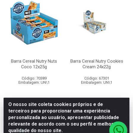
Barra Cereal Nutry Nuts
Barra Cereal Nutry Cookies
Coco 12x25g
Cream 24x22g
Código: 70389
Código: 67301
Embalagem: UN\1
Embalagem: UN\1
O nosso site coleta cookies próprios e de
terceiros para proporcionar uma experiência
Faça seu login ou
Faça seu login ou
personalizada ao usuário, apresentar publicidade
cadastre-se para
cadastre-se para
ver preços e
ver preços e
relevante de acordo com o seu perfil e melhorar a
comprar
comprar
qualidade do nosso site.