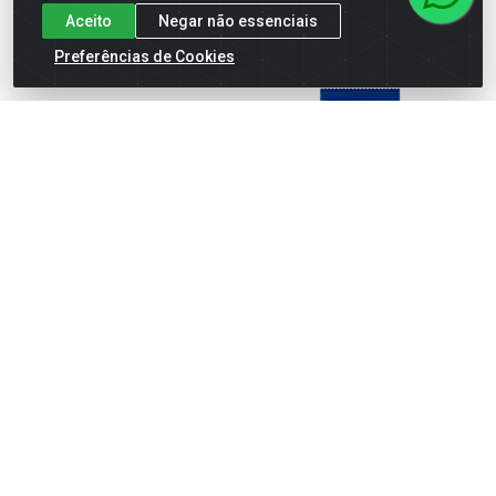
Aceito
Negar não essenciais
Preferências de Cookies
Barra Cereal Nutry
Barra De Proteína Nutry
Capuccino 24x22g
Super Crispy Brownie 55g
Código: 67300
Código: 73141
Embalagem: UN\1
Embalagem: CT\12