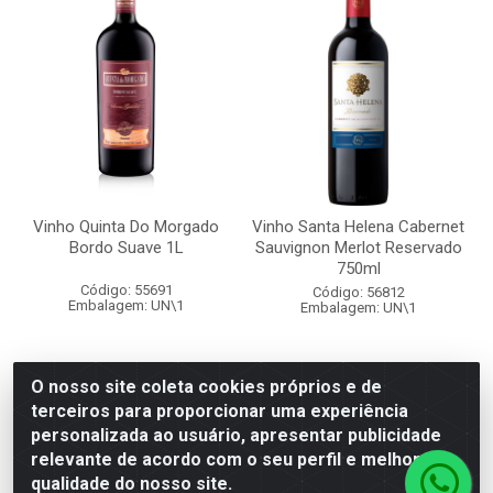
Vinho Quinta Do Morgado
Vinho Santa Helena Cabernet
Bordo Suave 1L
Sauvignon Merlot Reservado
750ml
Código: 55691
Código: 56812
Embalagem: UN\1
Embalagem: UN\1
O nosso site coleta cookies próprios e de
terceiros para proporcionar uma experiência
Faça seu login ou
Faça seu login ou
personalizada ao usuário, apresentar publicidade
cadastre-se para
cadastre-se para
ver preços e
ver preços e
relevante de acordo com o seu perfil e melhorar a
comprar
comprar
qualidade do nosso site.