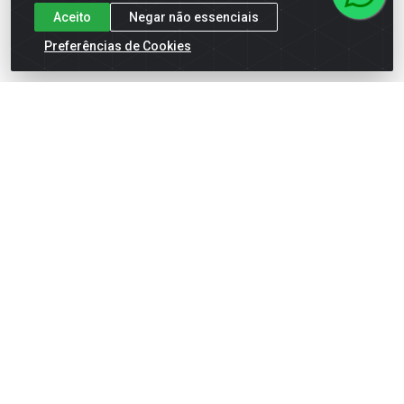
Aceito
Negar não essenciais
Preferências de Cookies
Vinho Tinto Periquita 750ml
Vinho Quinta Do Morgado
Frisante Moscato Rose
750ml
Código: 56821
Código: 72201
Embalagem: UN\1
Embalagem: UN\1