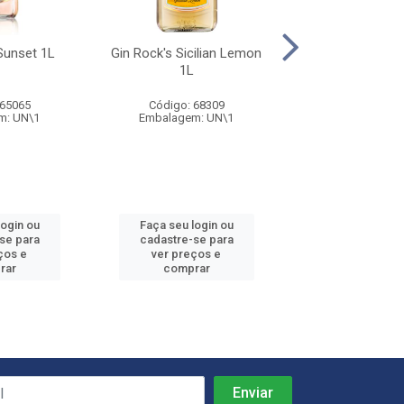
Sunset 1L
Gin Rock's Sicilian Lemon
Gin Tanqueray
1L
700ml
 65065
Código: 68309
Código: 67
m: UN\1
Embalagem: UN\1
Embalagem: 
login ou
Faça seu login ou
Faça seu log
se para
cadastre-se para
cadastre-se
ços e
ver preços e
ver preços
rar
comprar
compra