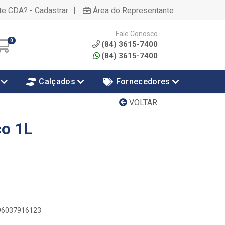
|
te CDA? - Cadastrar
Área do Representante
Fale Conosco
0
(84) 3615-7400
(84) 3615-7400
Calçados
Fornecedores
VOLTAR
co 1L
896037916123