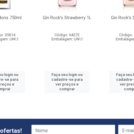
dons 750ml
Gin Rock's Strawberry 1L
Gin Rock's 
o: 35614
Código: 64272
Código:
gem: UN\1
Embalagem: UN\1
Embalage
eu login ou
Faça seu login ou
Faça seu 
re-se para
cadastre-se para
cadastre-
preços e
ver preços e
ver pre
mprar
comprar
comp
ofertas!