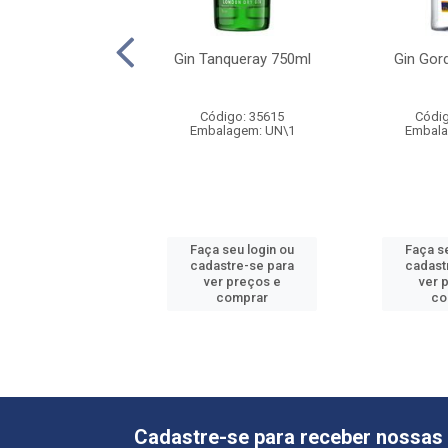
nqueray Rangpur
Gin Tanqueray 750ml
Gin Gor
50ml
digo: 69763
Código: 35615
Códig
alagem: UN\1
Embalagem: UN\1
Embala
 seu login ou
Faça seu login ou
Faça s
astre-se para
cadastre-se para
cadast
er preços e
ver preços e
ver 
comprar
comprar
co
Cadastre-se para receber nossas 