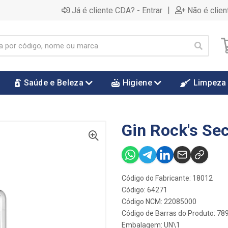
|
Já é cliente CDA? - Entrar
Não é clien
Saúde e Beleza
Higiene
Limpeza
Gin Rock's Se
Código do Fabricante: 18012
Código: 64271
Código NCM: 22085000
Código de Barras do Produto: 7
Embalagem: UN\1