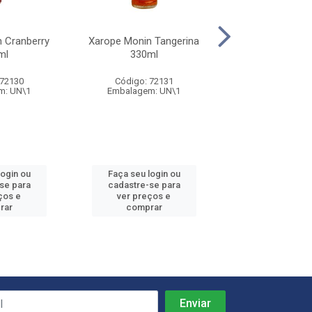
 Cranberry
Xarope Monin Tangerina
Xarope Maracu
ml
330ml
700ml
 72130
Código: 72131
Código: 73
m: UN\1
Embalagem: UN\1
Embalagem: 
login ou
Faça seu login ou
Faça seu log
se para
cadastre-se para
cadastre-se
ços e
ver preços e
ver preços
rar
comprar
compra