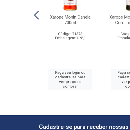
 Monin Maracuja
Xarope Monin Canela
Xarope Mo
700ml
700ml
Com Li
digo: 62720
Código: 71373
Códig
alagem: UN\1
Embalagem: UN\1
Embala
 seu login ou
Faça seu login ou
Faça s
astre-se para
cadastre-se para
cadast
er preços e
ver preços e
ver 
comprar
comprar
co
Cadastre-se para receber nossas 