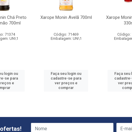
nin Chá Preto
Xarope Monin Avelã 700ml
Xarope Monin
mão 700ml
330
o: 71374
Código: 71469
Código:
gem: UN\1
Embalagem: UN\1
Embalage
eu login ou
Faça seu login ou
Faça seu 
re-se para
cadastre-se para
cadastre-
preços e
ver preços e
ver pre
mprar
comprar
comp
ofertas!