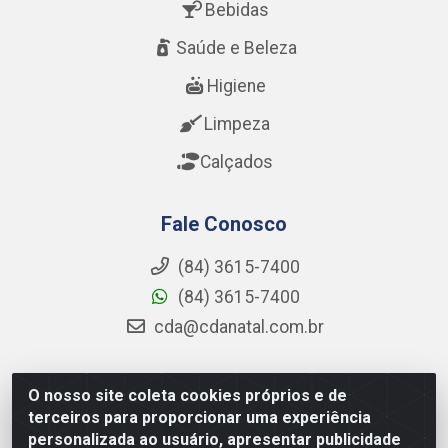
Bebidas
Saúde e Beleza
Higiene
Limpeza
Calçados
Fale Conosco
(84) 3615-7400
(84) 3615-7400
cda@cdanatal.com.br
O nosso site coleta cookies próprios e de
CDA Distribuidora - Avenida Abel Cabral, 1090 - Nova
terceiros para proporcionar uma experiência
Parnamirim, Parnamirim/RN - CEP 59.151-250 - CNPJ
personalizada ao usuário, apresentar publicidade