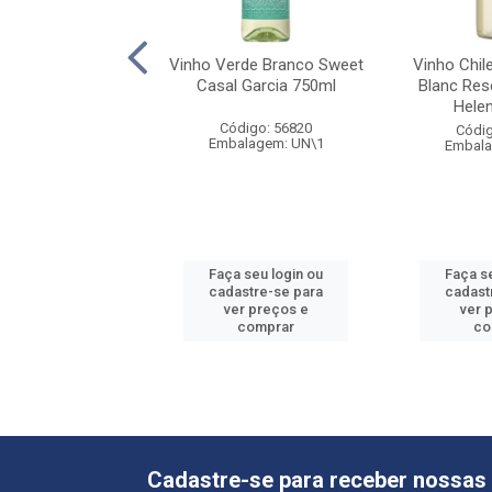
ato Negro Malbec
Vinho Verde Branco Sweet
Vinho Chil
750ml
Casal Garcia 750ml
Blanc Res
Hele
digo: 69631
Código: 56820
Códig
alagem: UN\1
Embalagem: UN\1
Embala
 seu login ou
Faça seu login ou
Faça s
astre-se para
cadastre-se para
cadast
er preços e
ver preços e
ver 
comprar
comprar
co
Cadastre-se para receber nossas 