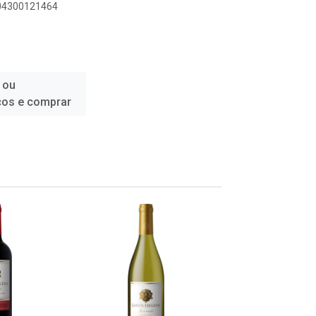
804300121464
 ou
ços e comprar