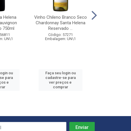
a Helena
Vinho Chileno Branco Seco
Vinho Santa 
auvignon
Chardonnay Santa Helena
Reservado Ros
o 750ml
Reservado ...
Código: 64
 56811
Código: 57271
Embalagem: 
m: UN\1
Embalagem: UN\1
login ou
Faça seu login ou
Faça seu log
se para
cadastre-se para
cadastre-se
ços e
ver preços e
ver preços
rar
comprar
compra