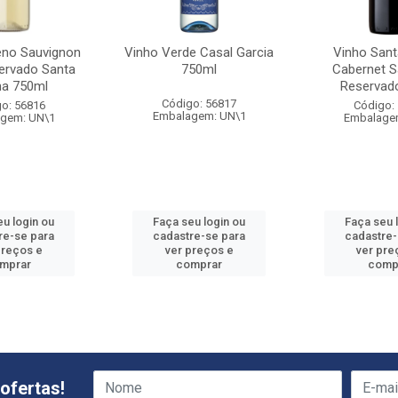
eno Sauvignon
Vinho Verde Casal Garcia
Vinho Sant
ervado Santa
750ml
Cabernet S
na 750ml
Reservad
Código: 56817
o: 56816
Código:
Embalagem: UN\1
gem: UN\1
Embalage
eu login ou
Faça seu login ou
Faça seu 
re-se para
cadastre-se para
cadastre-
preços e
ver preços e
ver pre
mprar
comprar
comp
ofertas!