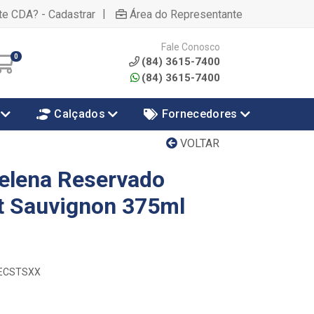
|
te CDA? - Cadastrar
Área do Representante
Fale Conosco
0
(84) 3615-7400
(84) 3615-7400
Calçados
Fornecedores
VOLTAR
elena Reservado
t Sauvignon 375ml
HRECSTSXX