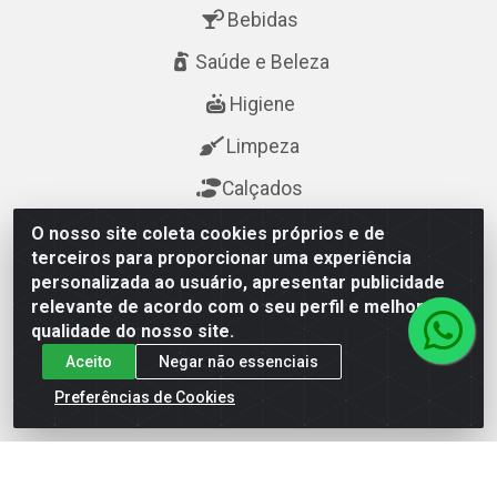
Bebidas
Saúde e Beleza
Higiene
Limpeza
Calçados
O nosso site coleta cookies próprios e de
Fale Conosco
terceiros para proporcionar uma experiência
personalizada ao usuário, apresentar publicidade
(84) 3615-7400
relevante de acordo com o seu perfil e melhorar a
qualidade do nosso site.
(84) 3615-7400
Aceito
Negar não essenciais
cda@cdanatal.com.br
Preferências de Cookies
CDA Distribuidora - Avenida Abel Cabral, 1090 - Nova
Parnamirim, Parnamirim/RN - CEP 59.151-250 - CNPJ