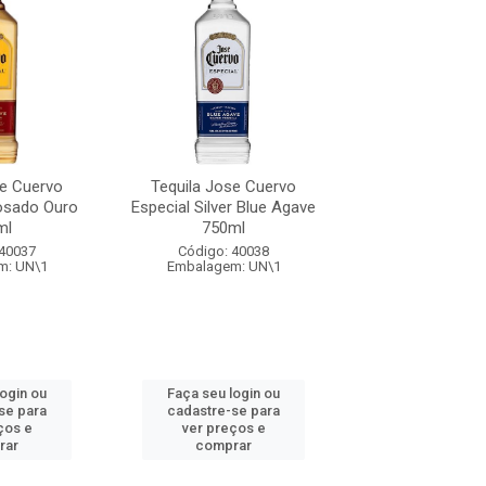
se Cuervo
Tequila Jose Cuervo
Tequila Jose 
osado Ouro
Especial Silver Blue Agave
Especial Repos
ml
750ml
750ml
 40037
Código: 40038
Código: 40
m: UN\1
Embalagem: UN\1
Embalagem: 
login ou
Faça seu login ou
Faça seu log
se para
cadastre-se para
cadastre-se 
ços e
ver preços e
ver preços
rar
comprar
comprar