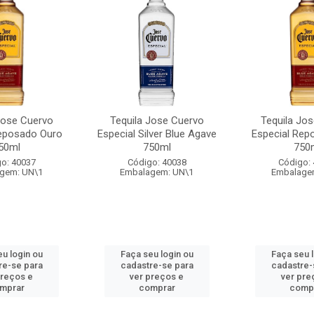
Jose Cuervo
Tequila Jose Cuervo
Tequila Jo
Reposado Ouro
Especial Silver Blue Agave
Especial Rep
50ml
750ml
750
o: 40037
Código: 40038
Código:
gem: UN\1
Embalagem: UN\1
Embalage
u login ou
Faça seu login ou
Faça seu 
re-se para
cadastre-se para
cadastre-
preços e
ver preços e
ver pre
mprar
comprar
comp