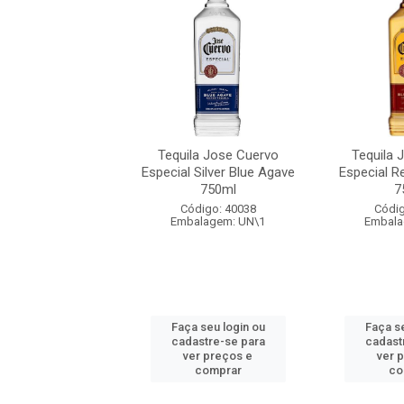
la Jose Cuervo
Tequila Jose Cuervo
Tequila 
l Reposado Ouro
Especial Silver Blue Agave
Especial 
750ml
750ml
7
digo: 40037
Código: 40038
Códig
alagem: UN\1
Embalagem: UN\1
Embala
 seu login ou
Faça seu login ou
Faça se
astre-se para
cadastre-se para
cadast
er preços e
ver preços e
ver 
comprar
comprar
co