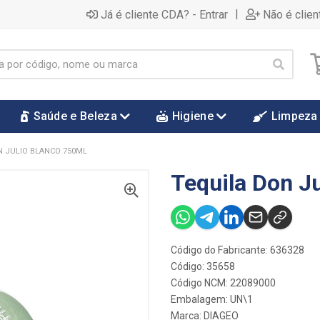
|
Já é cliente CDA? - Entrar
Não é clien
Saúde e Beleza
Higiene
Limpeza
N JULIO BLANCO 750ML
Tequila Don J
Código do Fabricante: 636328
Código: 35658
Código NCM: 22089000
Embalagem: UN\1
Marca:
DIAGEO