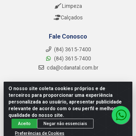
Limpeza
Calçados
Fale Conosco
(84) 3615-7400
(84) 3615-7400
cda@cdanatal.com.br
O nosso site coleta cookies próprios e de
CDA Distribuidora - Avenida Abel Cabral, 1090 - Nova
terceiros para proporcionar uma experiência
Parnamirim, Parnamirim/RN - CEP 59.151-250 - CNPJ
personalizada ao usuário, apresentar publicidade
02.275.901/0001-11
relevante de acordo com o seu perfil e melhorar a
qualidade do nosso site.
Aceito
Negar não essenciais
Preferências de Cookies