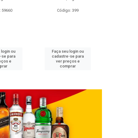
: 59660
Código: 399
Código
 login ou
Faça seu login ou
Faça seu 
-se para
cadastre-se para
cadastre
eços e
ver preços e
ver pr
prar
comprar
comp