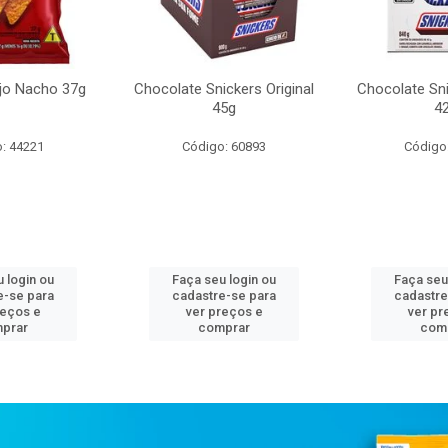
ijo Nacho 37g
Chocolate Snickers Original
Chocolate Sn
45g
4
: 44221
Código: 60893
Código
 login ou
Faça seu login ou
Faça seu
e-se para
cadastre-se para
cadastre
reços e
ver preços e
ver pr
prar
comprar
com