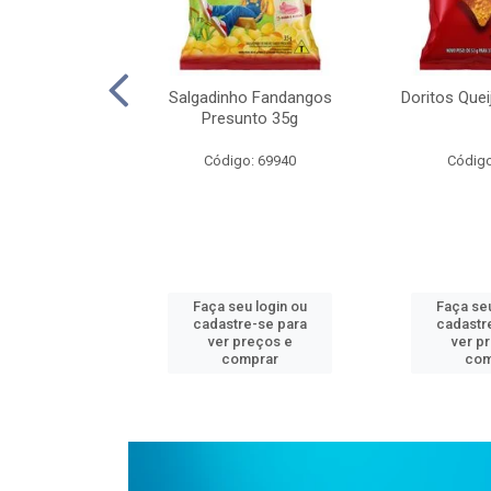
on Multicererais
Salgadinho Fandangos
Doritos Que
00g
Presunto 35g
o: 64639
Código: 69940
Código
u login ou
Faça seu login ou
Faça seu
e-se para
cadastre-se para
cadastr
reços e
ver preços e
ver p
mprar
comprar
com