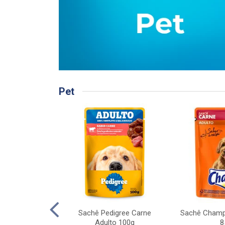
Pet
gree Carne ao
Sachê Pedigree Carne
Sachê Champ
dulto 20kg
Adulto 100g
8