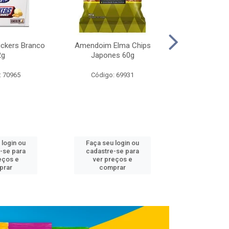
ickers Branco
Amendoim Elma Chips
Aveia Quaker I
2g
Japones 60g
Finos
: 70965
Código: 69931
Código:
 login ou
Faça seu login ou
Faça seu 
-se para
cadastre-se para
cadastre
eços e
ver preços e
ver pr
prar
comprar
comp