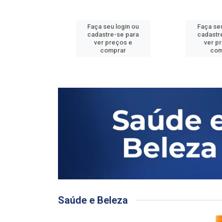
u login ou
Faça seu login ou
Faça seu
e-se para
cadastre-se para
cadastr
reços e
ver preços e
ver p
mprar
comprar
com
Saúde e Beleza