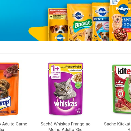
 Adulto Carne
Sachê Whiskas Frango ao
Sache Kitekat
5g
Molho Adulto 85g
7