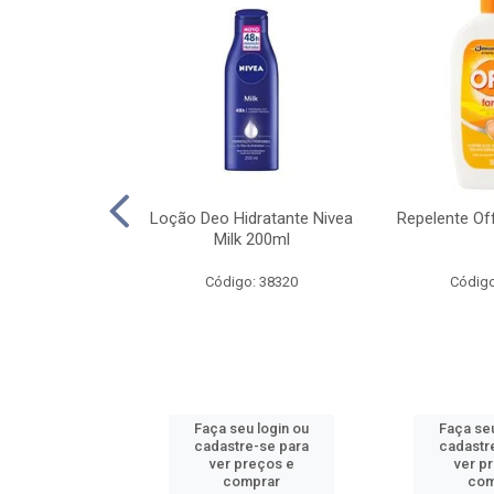
lar Nivea Sun
Loção Deo Hidratante Nivea
Repelente Of
Hidrata Fps30
Milk 200ml
00ml
Código: 38320
Código
o: 38353
u login ou
Faça seu login ou
Faça seu
e-se para
cadastre-se para
cadastr
reços e
ver preços e
ver p
mprar
comprar
com