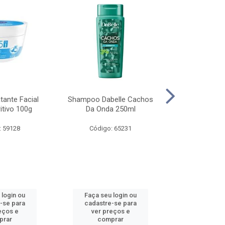
tante Facial
Shampoo Dabelle Cachos
Protetor Sol
itivo 100g
Da Onda 250ml
Protect & Hi
200
: 59128
Código: 65231
Código:
 login ou
Faça seu login ou
Faça seu 
-se para
cadastre-se para
cadastre
eços e
ver preços e
ver pr
prar
comprar
comp