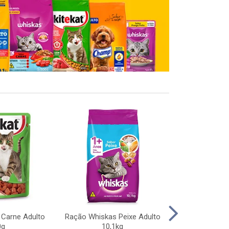
 Carne Adulto
Ração Whiskas Peixe Adulto
Ração Pedigree
0g
10,1kg