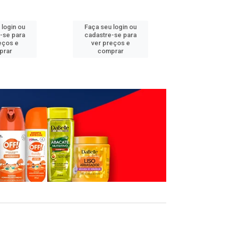
 login ou
Faça seu login ou
Faça seu 
-se para
cadastre-se para
cadastre
eços e
ver preços e
ver pr
prar
comprar
comp