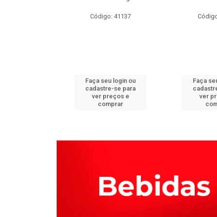
o: 66086
Código: 41137
Código
u login ou
Faça seu login ou
Faça seu
e-se para
cadastre-se para
cadastr
reços e
ver preços e
ver p
mprar
comprar
com