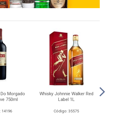
a Do Morgado
Whisky Johnnie Walker Red
Whisky Black
ave 750ml
Label 1L
: 14196
Código: 35575
Código: