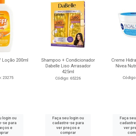
f Loção 200ml
Shampoo + Condicionador
Creme Hidra
Dabelle Liso Arrasador
Nivea Nutr
425ml
: 23275
Código
Código: 65226
 login ou
Faça seu login ou
Faça seu
e-se para
cadastre-se para
cadastre
reços e
ver preços e
ver pr
prar
comprar
com