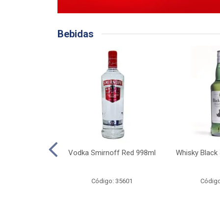
Bebidas
 Original 275ml
Vodka Smirnoff Red 998ml
Whisky Black
o: 35662
Código: 35601
Código