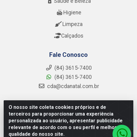
Saúde e Beleza
Higiene
Limpeza
Calçados
Fale Conosco
(84) 3615-7400
(84) 3615-7400
cda@cdanatal.com.br
O nosso site coleta cookies próprios e de
CDA Distribuidora - Avenida Abel Cabral, 1090 - Nova
terceiros para proporcionar uma experiência
Parnamirim, Parnamirim/RN - CEP 59.151-250 - CNPJ
personalizada ao usuário, apresentar publicidade
02.275.901/0001-11
relevante de acordo com o seu perfil e melhorar a
qualidade do nosso site.