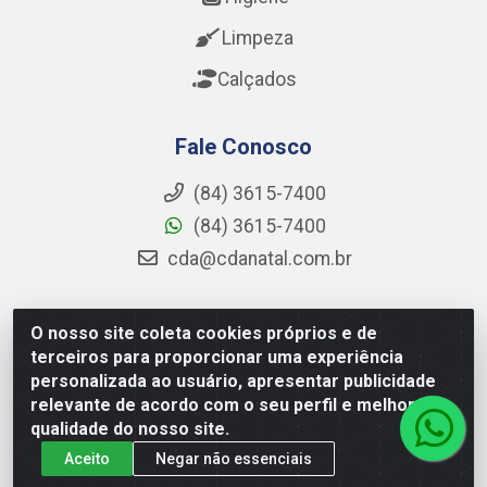
Limpeza
Calçados
Fale Conosco
(84) 3615-7400
(84) 3615-7400
cda@cdanatal.com.br
O nosso site coleta cookies próprios e de
CDA Distribuidora - Avenida Abel Cabral, 1090 - Nova
terceiros para proporcionar uma experiência
Parnamirim, Parnamirim/RN - CEP 59.151-250 - CNPJ
personalizada ao usuário, apresentar publicidade
02.275.901/0001-11
relevante de acordo com o seu perfil e melhorar a
qualidade do nosso site.
Aceito
Negar não essenciais