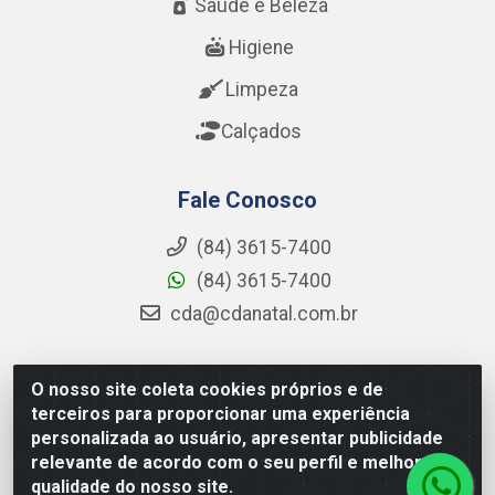
Saúde e Beleza
Higiene
Limpeza
Calçados
Fale Conosco
(84) 3615-7400
(84) 3615-7400
cda@cdanatal.com.br
O nosso site coleta cookies próprios e de
CDA Distribuidora - Avenida Abel Cabral, 1090 - Nova
terceiros para proporcionar uma experiência
Parnamirim, Parnamirim/RN - CEP 59.151-250 - CNPJ
personalizada ao usuário, apresentar publicidade
02.275.901/0001-11
relevante de acordo com o seu perfil e melhorar a
qualidade do nosso site.