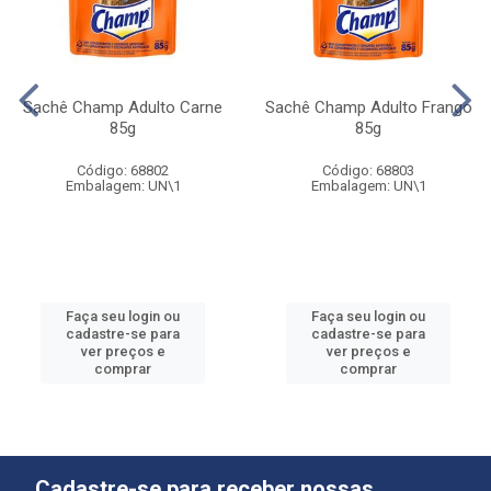
Sachê Champ Adulto Carne
Sachê Champ Adulto Frango
85g
85g
Código: 68802
Código: 68803
Embalagem: UN\1
Embalagem: UN\1
Faça seu login ou
Faça seu login ou
cadastre-se para
cadastre-se para
ver preços e
ver preços e
comprar
comprar
Cadastre-se para receber nossas