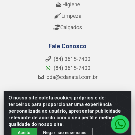
Higiene
Limpeza
Calçados
Fale Conosco
(84) 3615-7400
(84) 3615-7400
cda@cdanatal.com.br
O nosso site coleta cookies próprios e de
CDA Distribuidora - Avenida Abel Cabral, 1090 - Nova
terceiros para proporcionar uma experiência
Parnamirim, Parnamirim/RN - CEP 59.151-250 - CNPJ
personalizada ao usuário, apresentar publicidade
02.275.901/0001-11
relevante de acordo com o seu perfil e melhorar a
qualidade do nosso site.
Aceito
Negar não essenciais