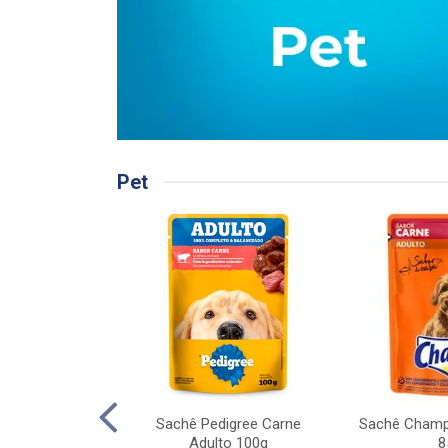
Pet
gree Carne ao
Sachê Pedigree Carne
Sachê Champ
dulto 20kg
Adulto 100g
8