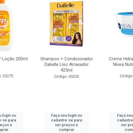
f Loção 200ml
Shampoo + Condicionador
Creme Hidra
Dabelle Liso Arrasador
Nivea Nutr
425ml
: 23275
Código
Código: 65226
 login ou
Faça seu login ou
Faça seu
e-se para
cadastre-se para
cadastre
reços e
ver preços e
ver pr
prar
comprar
com