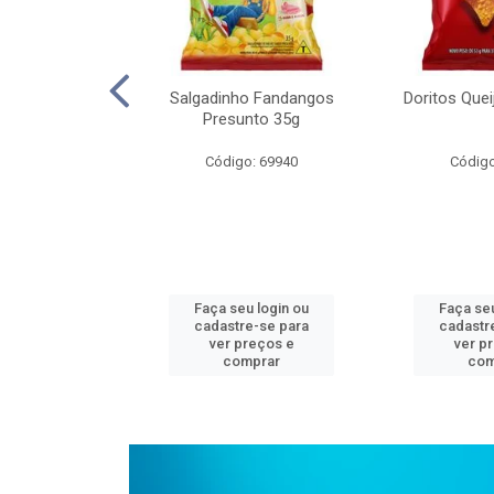
on Multicererais
Salgadinho Fandangos
Doritos Que
00g
Presunto 35g
o: 64639
Código: 69940
Código
u login ou
Faça seu login ou
Faça seu
e-se para
cadastre-se para
cadastr
reços e
ver preços e
ver p
mprar
comprar
com