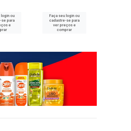
 login ou
Faça seu login ou
Faça seu 
-se para
cadastre-se para
cadastre
eços e
ver preços e
ver pr
prar
comprar
comp