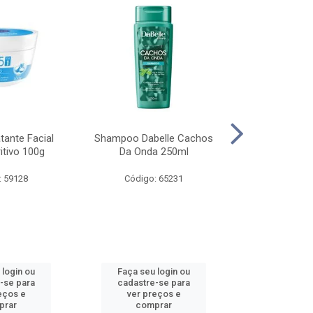
tante Facial
Shampoo Dabelle Cachos
Protetor Sol
itivo 100g
Da Onda 250ml
Protect & Hi
200
: 59128
Código: 65231
Código:
 login ou
Faça seu login ou
Faça seu 
-se para
cadastre-se para
cadastre
eços e
ver preços e
ver pr
prar
comprar
comp