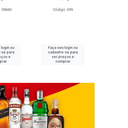
: 59660
Código: 399
Código
 login ou
Faça seu login ou
Faça seu 
-se para
cadastre-se para
cadastre
eços e
ver preços e
ver pr
prar
comprar
comp