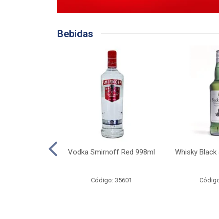
Bebidas
 Original 275ml
Vodka Smirnoff Red 998ml
Whisky Black
o: 35662
Código: 35601
Código