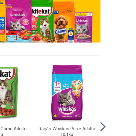
 Carne Adulto
Ração Whiskas Peixe Adulto
Ração Pedigree
0g
10,1kg