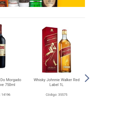
a Do Morgado
Whisky Johnnie Walker Red
Whisky Black
ave 750ml
Label 1L
: 14196
Código: 35575
Código: