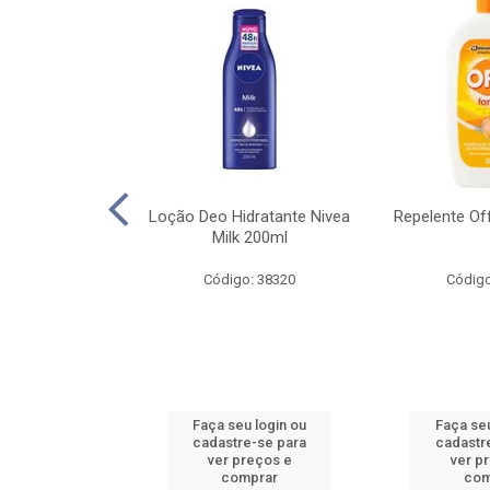
lar Nivea Sun
Loção Deo Hidratante Nivea
Repelente Of
Hidrata Fps30
Milk 200ml
00ml
Código: 38320
Código
o: 38353
u login ou
Faça seu login ou
Faça seu
e-se para
cadastre-se para
cadastr
reços e
ver preços e
ver p
mprar
comprar
com