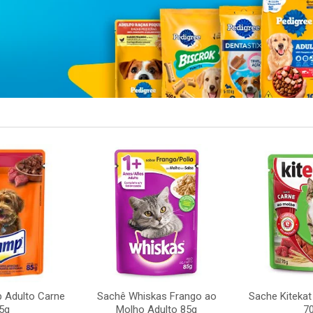
 Adulto Carne
Sachê Whiskas Frango ao
Sache Kitekat
5g
Molho Adulto 85g
7