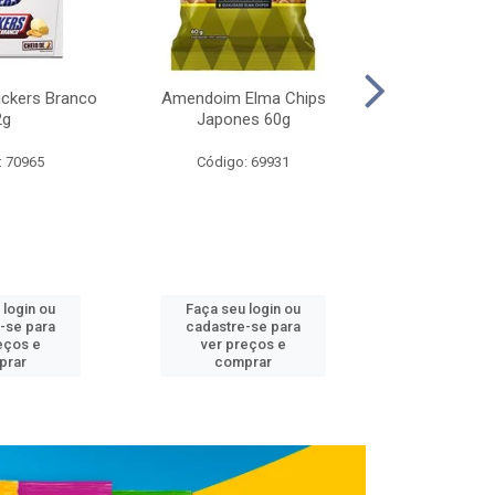
ickers Branco
Amendoim Elma Chips
Aveia Quaker I
2g
Japones 60g
Finos
: 70965
Código: 69931
Código:
 login ou
Faça seu login ou
Faça seu 
-se para
cadastre-se para
cadastre
eços e
ver preços e
ver pr
prar
comprar
comp