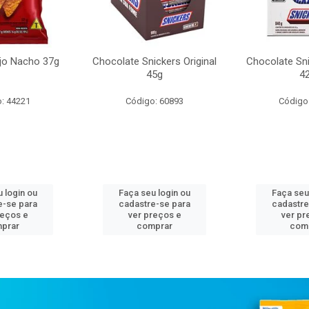
ijo Nacho 37g
Chocolate Snickers Original
Chocolate Sn
45g
4
: 44221
Código: 60893
Código
 login ou
Faça seu login ou
Faça seu
e-se para
cadastre-se para
cadastre
reços e
ver preços e
ver pr
prar
comprar
com