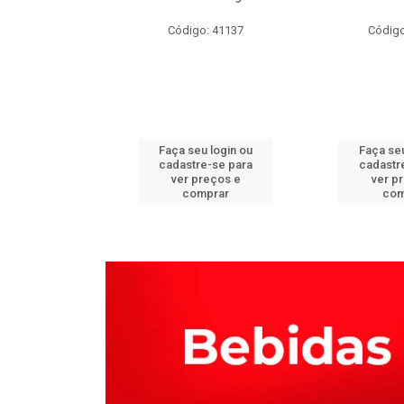
o: 66086
Código: 41137
Código
u login ou
Faça seu login ou
Faça seu
e-se para
cadastre-se para
cadastr
reços e
ver preços e
ver p
mprar
comprar
com