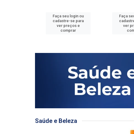
u login ou
Faça seu login ou
Faça seu
e-se para
cadastre-se para
cadastr
reços e
ver preços e
ver p
mprar
comprar
com
Saúde e Beleza