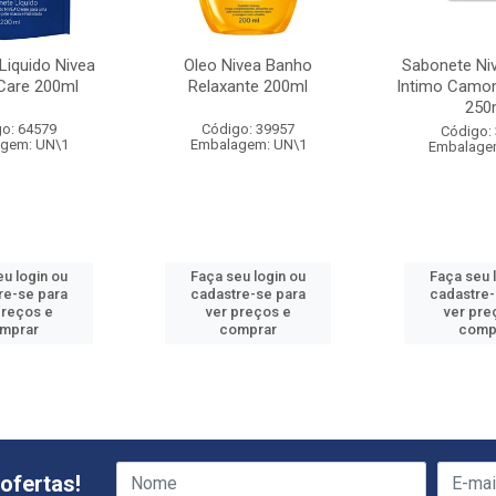
Liquido Nivea
Oleo Nivea Banho
Sabonete Niv
Care 200ml
Relaxante 200ml
Intimo Camom
250
o: 64579
Código: 39957
Código:
gem: UN\1
Embalagem: UN\1
Embalage
eu login ou
Faça seu login ou
Faça seu 
re-se para
cadastre-se para
cadastre-
preços e
ver preços e
ver pre
mprar
comprar
comp
ofertas!