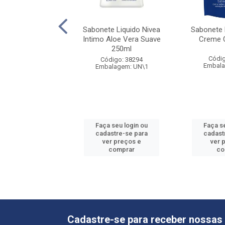
e Liquido Nivea
Sabonete Liquido Nivea
Sabonete 
t Milk 250ml
Intimo Aloe Vera Suave
Creme 
250ml
digo: 42918
Códig
Código: 38294
alagem: UN\1
Embala
Embalagem: UN\1
 seu login ou
Faça seu login ou
Faça s
astre-se para
cadastre-se para
cadast
er preços e
ver preços e
ver 
comprar
comprar
co
Cadastre-se para receber nossas 