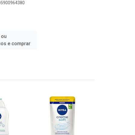
005900964380
 ou
ços e comprar