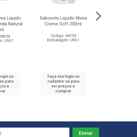
ea Liquido
Sabonete Liquido Nivea
Sabonete Liqui
ila Natural
Creme Soft 200ml
Erva Doce 2
ml
Código: 64155
Código: 64
 38293
Embalagem: UN\1
Embalagem: 
m: UN\1
login ou
Faça seu login ou
Faça seu log
se para
cadastre-se para
cadastre-se
ços e
ver preços e
ver preços
rar
comprar
compra