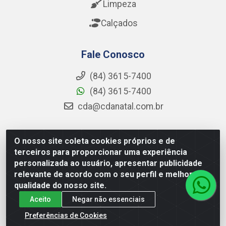
Limpeza
Calçados
Fale Conosco
(84) 3615-7400
(84) 3615-7400
cda@cdanatal.com.br
O nosso site coleta cookies próprios e de
CDA Distribuidora - Avenida Abel Cabral, 1090 - Nova
terceiros para proporcionar uma experiência
Parnamirim, Parnamirim/RN - CEP 59.151-250 - CNPJ
personalizada ao usuário, apresentar publicidade
02.275.901/0001-11
relevante de acordo com o seu perfil e melhorar a
qualidade do nosso site.
Aceito
Negar não essenciais
Preferências de Cookies