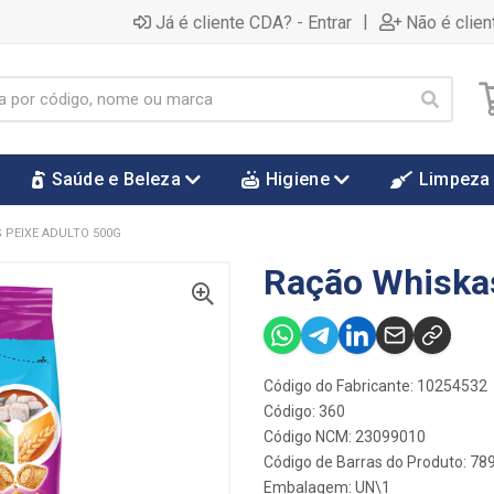
|
Já é cliente CDA? - Entrar
Não é clien
Saúde e Beleza
Higiene
Limpeza
 PEIXE ADULTO 500G
Ração Whiskas
Código do Fabricante: 10254532
Código: 360
Código NCM: 23099010
Código de Barras do Produto: 7
Embalagem: UN\1