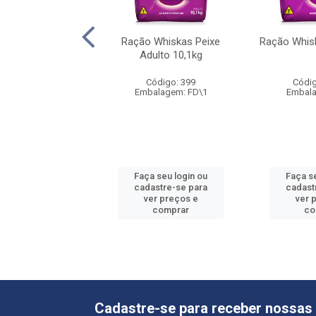
 Whiskas Peixe
Ração Whiskas Peixe
Ração Whis
Castrados 900g
Adulto 10,1kg
digo: 67127
Código: 399
Códig
alagem: UN\1
Embalagem: FD\1
Embala
 seu login ou
Faça seu login ou
Faça s
astre-se para
cadastre-se para
cadast
er preços e
ver preços e
ver 
comprar
comprar
co
Cadastre-se para receber nossas 