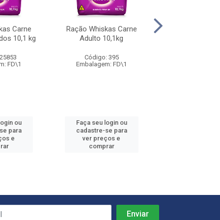
kas Carne
Ração Whiskas Carne
Ração Whiskas
dos 10,1 kg
Adulto 10,1kg
Gatos Castrado
 25853
Código: 395
Código: 64
m: FD\1
Embalagem: FD\1
Embalagem: 
login ou
Faça seu login ou
Faça seu log
se para
cadastre-se para
cadastre-se
ços e
ver preços e
ver preços
rar
comprar
compra