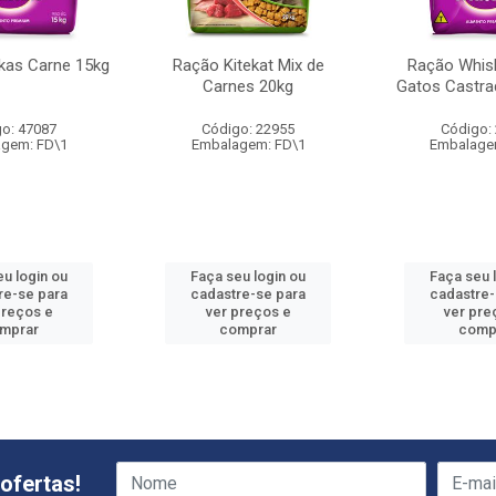
kas Carne 15kg
Ração Kitekat Mix de
Ração Whis
Carnes 20kg
Gatos Castra
o: 47087
Código: 22955
Código:
gem: FD\1
Embalagem: FD\1
Embalage
eu login ou
Faça seu login ou
Faça seu 
re-se para
cadastre-se para
cadastre-
preços e
ver preços e
ver pre
mprar
comprar
comp
ofertas!