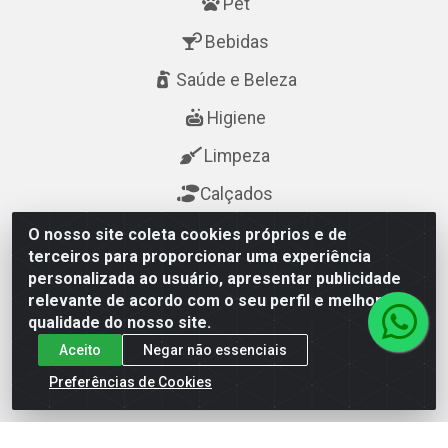
Pet
Bebidas
Saúde e Beleza
Higiene
Limpeza
Calçados
O nosso site coleta cookies próprios e de
Fale Conosco
terceiros para proporcionar uma experiência
personalizada ao usuário, apresentar publicidade
(84) 3615-7400
relevante de acordo com o seu perfil e melhorar a
qualidade do nosso site.
(84) 3615-7400
Aceito
Negar não essenciais
cda@cdanatal.com.br
Preferências de Cookies
CDA Distribuidora - Avenida Abel Cabral, 1090 - Nova