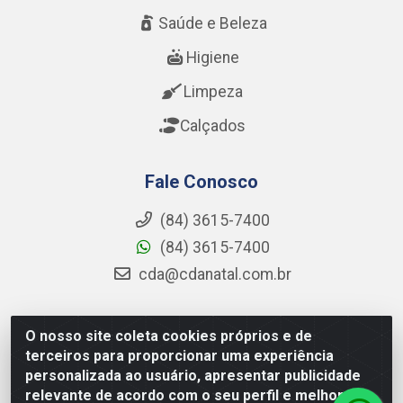
Saúde e Beleza
Higiene
Limpeza
Calçados
Fale Conosco
(84) 3615-7400
(84) 3615-7400
cda@cdanatal.com.br
O nosso site coleta cookies próprios e de
CDA Distribuidora - Avenida Abel Cabral, 1090 - Nova
terceiros para proporcionar uma experiência
Parnamirim, Parnamirim/RN - CEP 59.151-250 - CNPJ
personalizada ao usuário, apresentar publicidade
02.275.901/0001-11
relevante de acordo com o seu perfil e melhorar a