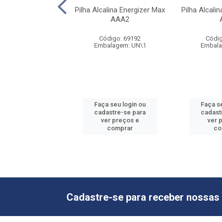
nco Rayovac AAA4
Pilha Alcalina Energizer Max
Pilha Alcali
Com 40 Pilhas
AAA2
digo: 68920
Código: 69192
Códig
lagem: TB\10
Embalagem: UN\1
Embala
 seu login ou
Faça seu login ou
Faça s
astre-se para
cadastre-se para
cadast
er preços e
ver preços e
ver 
comprar
comprar
co
Cadastre-se para receber nossas 