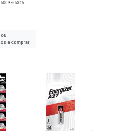
896009765346
 ou
ços e comprar