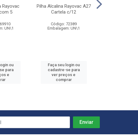
ca Rayovac
Pilha Alcalina Rayovac A27
Pilha Litio Ener
com 5
Cartela c/12
2032 Cart 2 
 69910
Código: 72389
Código: 72
m: UN\1
Embalagem: UN\1
Embalagem: 
login ou
Faça seu login ou
Faça seu log
se para
cadastre-se para
cadastre-se
ços e
ver preços e
ver preços
rar
comprar
compra