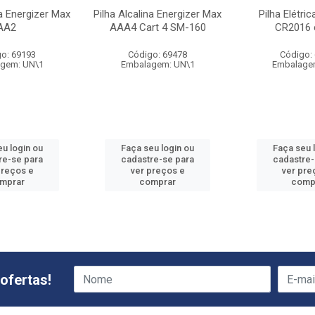
na Energizer Max
Pilha Alcalina Energizer Max
Pilha Elétri
AA2
AAA4 Cart 4 SM-160
CR2016 
o: 69193
Código: 69478
Código:
gem: UN\1
Embalagem: UN\1
Embalage
eu login ou
Faça seu login ou
Faça seu 
re-se para
cadastre-se para
cadastre-
preços e
ver preços e
ver pre
mprar
comprar
comp
ofertas!