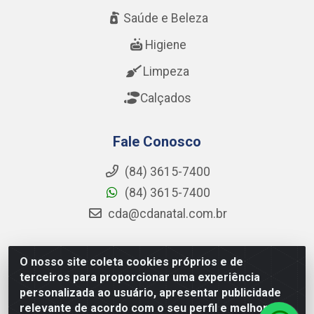
Saúde e Beleza
Higiene
Limpeza
Calçados
Fale Conosco
(84) 3615-7400
(84) 3615-7400
cda@cdanatal.com.br
O nosso site coleta cookies próprios e de
CDA Distribuidora - Avenida Abel Cabral, 1090 - Nova
terceiros para proporcionar uma experiência
Parnamirim, Parnamirim/RN - CEP 59.151-250 - CNPJ
personalizada ao usuário, apresentar publicidade
02.275.901/0001-11
relevante de acordo com o seu perfil e melhorar a