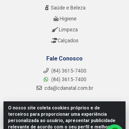
Saúde e Beleza
Higiene
Limpeza
Calçados
Fale Conosco
(84) 3615-7400
(84) 3615-7400
cda@cdanatal.com.br
O nosso site coleta cookies próprios e de
CDA Distribuidora - Avenida Abel Cabral, 1090 - Nova
terceiros para proporcionar uma experiência
Parnamirim, Parnamirim/RN - CEP 59.151-250 - CNPJ
personalizada ao usuário, apresentar publicidade
02.275.901/0001-11
relevante de acordo com o seu perfil e melhorar a