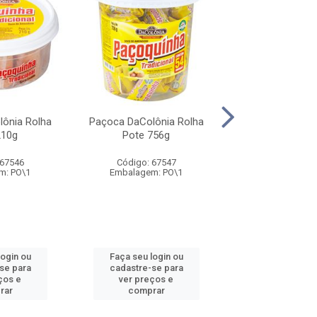
ônia Rolha
Paçoca DaColônia Rolha
Paçoca DaColôn
210g
Pote 756g
Zero 17
 67546
Código: 67547
Código: 67
m: PO\1
Embalagem: PO\1
Embalagem: 
login ou
Faça seu login ou
Faça seu log
se para
cadastre-se para
cadastre-se
ços e
ver preços e
ver preços
rar
comprar
compra