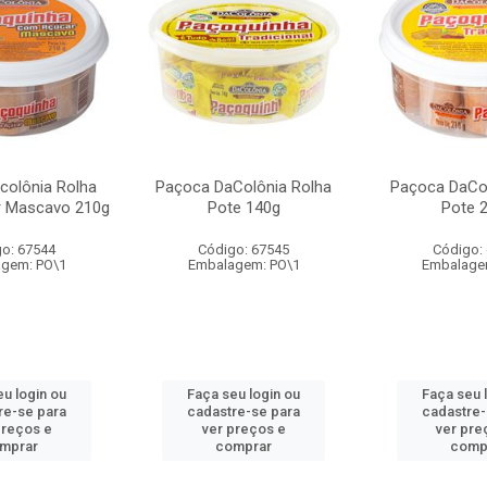
colônia Rolha
Paçoca DaColônia Rolha
Paçoca DaCol
 Mascavo 210g
Pote 140g
Pote 
o: 67544
Código: 67545
Código:
gem: PO\1
Embalagem: PO\1
Embalage
eu login ou
Faça seu login ou
Faça seu 
re-se para
cadastre-se para
cadastre-
preços e
ver preços e
ver pre
mprar
comprar
comp