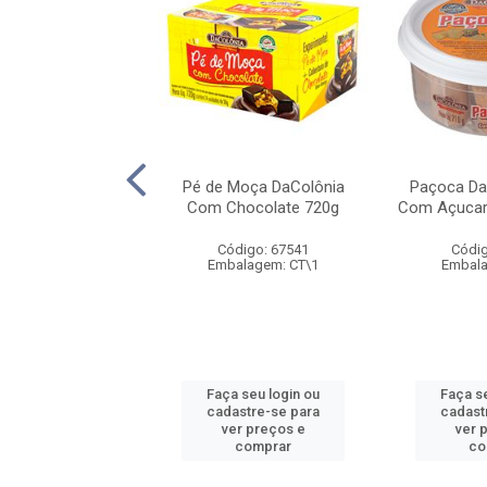
oleque DaColônia
Pé de Moça DaColônia
Paçoca Da
200g
Com Chocolate 720g
Com Açucar
digo: 67749
Código: 67541
Códig
alagem: UN\1
Embalagem: CT\1
Embala
 seu login ou
Faça seu login ou
Faça s
astre-se para
cadastre-se para
cadast
er preços e
ver preços e
ver 
comprar
comprar
co