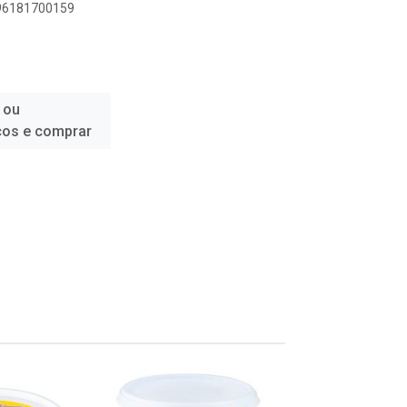
896181700159
 ou
ços e comprar