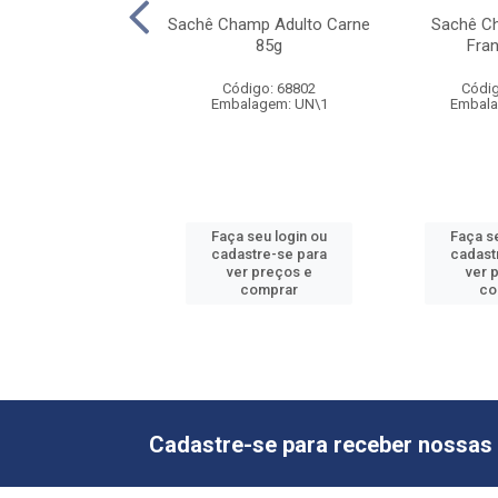
edigree em Lata
Sachê Champ Adulto Carne
Sachê C
arne 280g
85g
Fra
digo: 15352
Código: 68802
Códig
alagem: UN\1
Embalagem: UN\1
Embala
 seu login ou
Faça seu login ou
Faça s
astre-se para
cadastre-se para
cadast
er preços e
ver preços e
ver 
comprar
comprar
co
Cadastre-se para receber nossas 