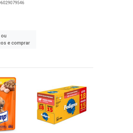
896029079546
 ou
ços e comprar