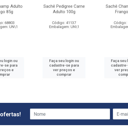
hamp Adulto
Sachê Pedigree Carne
Sachê Cham
ngo 85g
Adulto 100g
Frango
o: 68803
Código: 41137
Código:
gem: UN\1
Embalagem: UN\1
Embalage
eu login ou
Faça seu login ou
Faça seu 
re-se para
cadastre-se para
cadastre-
preços e
ver preços e
ver pre
mprar
comprar
comp
ofertas!