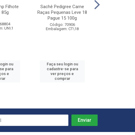
p Filhote
Sachê Pedigree Carne
Sachê Pedigre
 85g
Raças Pequenas Leve 18
Filhote 1
Pague 15 100g
 68804
Código: 40
Código: 70906
m: UN\1
Embalagem: 
Embalagem: CT\18
login ou
Faça seu login ou
Faça seu log
se para
cadastre-se para
cadastre-se
ços e
ver preços e
ver preços
rar
comprar
compra