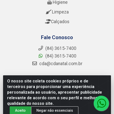
Higiene
Limpeza
Calçados
Fale Conosco
(84) 3615-7400
(84) 3615-7400
cda@cdanatal.com.br
O nosso site coleta cookies próprios e de
CDA Distribuidora - Avenida Abel Cabral, 1090 - Nova
terceiros para proporcionar uma experiência
Parnamirim, Parnamirim/RN - CEP 59.151-250 - CNPJ
personalizada ao usuário, apresentar publicidade
02.275.901/0001-11
relevante de acordo com o seu perfil e melhorar a
qualidade do nosso site.
Aceito
Negar não essenciais