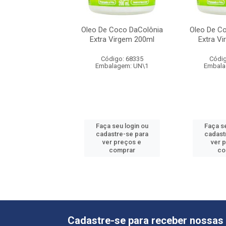
 Coco DaColônia
Oleo De Coco DaColônia
Oleo De C
 Virgem 200ml
Extra Virgem 200ml
Extra V
digo: 68335
Código: 68335
Códig
alagem: UN\1
Embalagem: UN\1
Embala
 seu login ou
Faça seu login ou
Faça se
astre-se para
cadastre-se para
cadast
er preços e
ver preços e
ver 
comprar
comprar
co
Cadastre-se para receber nossas 