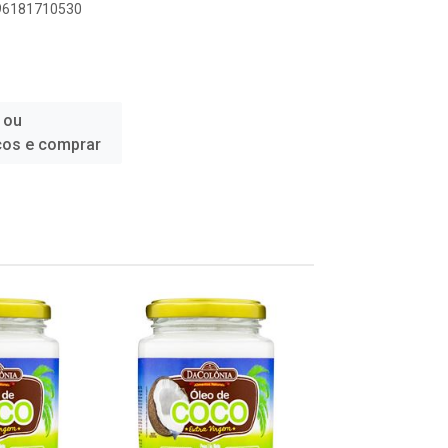
896181710530
 ou
ços e comprar