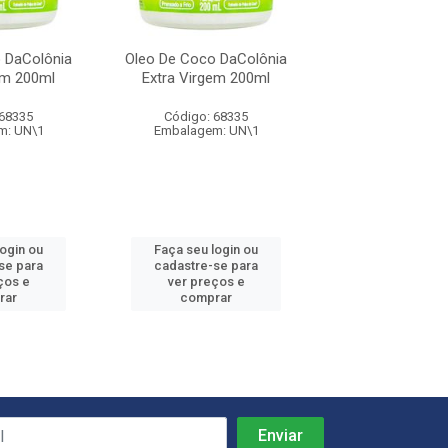
 DaColônia
Oleo De Coco DaColônia
Oleo De Coco D
em 200ml
Extra Virgem 200ml
Extra Virgem
 68335
Código: 68335
Código: 68
m: UN\1
Embalagem: UN\1
Embalagem: 
login ou
Faça seu login ou
Faça seu log
se para
cadastre-se para
cadastre-se 
ços e
ver preços e
ver preços
rar
comprar
comprar