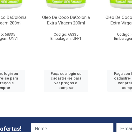
oco DaColônia
Oleo De Coco DaColônia
Oleo De Coco
irgem 200ml
Extra Virgem 200ml
Extra Virg
o: 68335
Código: 68335
Código:
gem: UN\1
Embalagem: UN\1
Embalage
u login ou
Faça seu login ou
Faça seu 
re-se para
cadastre-se para
cadastre-
preços e
ver preços e
ver pre
mprar
comprar
comp
ofertas!