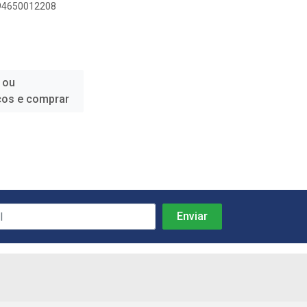
894650012208
 ou
ços e comprar