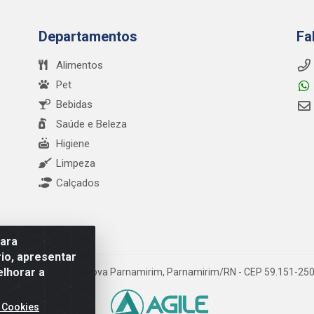
Departamentos
Fa
Alimentos
Pet
Bebidas
Saúde e Beleza
Higiene
Limpeza
Calçados
para
io, apresentar
elhorar a
a Abel Cabral, 1090 - Nova Parnamirim, Parnamirim/RN - CEP 59.151-25
 Cookies