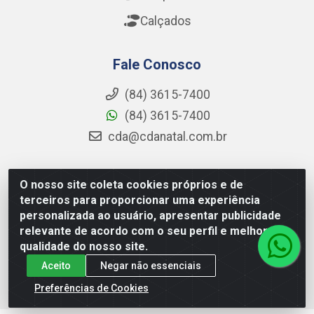
Calçados
Fale Conosco
(84) 3615-7400
(84) 3615-7400
cda@cdanatal.com.br
O nosso site coleta cookies próprios e de
CDA Distribuidora - Avenida Abel Cabral, 1090 - Nova
terceiros para proporcionar uma experiência
Parnamirim, Parnamirim/RN - CEP 59.151-250 - CNPJ
personalizada ao usuário, apresentar publicidade
02.275.901/0001-11
relevante de acordo com o seu perfil e melhorar a
qualidade do nosso site.
Aceito
Negar não essenciais
Preferências de Cookies