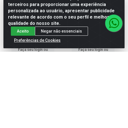
terceiros para proporcionar uma experiência
LS2573
personalizada ao usuário, apresentar publicidade
Código: 72125
Código: 71228
relevante de acordo com o seu perfil e melhorar a
Embalagem: UN\1
Embalagem: UN\1
qualidade do nosso site.
Aceito
Negar não essenciais
Preferências de Cookies
Faça seu login ou
Faça seu login ou
cadastre-se para
cadastre-se para
ver preços e
ver preços e
comprar
comprar