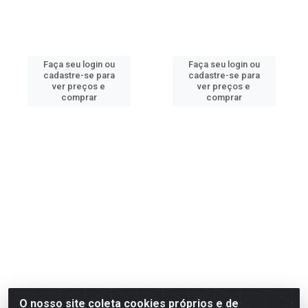
Faça seu login ou
Faça seu login ou
cadastre-se para
cadastre-se para
ver preços e
ver preços e
comprar
comprar
O nosso site coleta cookies próprios e de
Piranha Lanossi Mia LS2597
Piranha Lanossi Essence