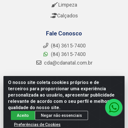
Limpeza
Calçados
Fale Conosco
(84) 3615-7400
(84) 3615-7400
cda@cdanatal.com.br
O nosso site coleta cookies próprios e de
CDA Distribuidora - Avenida Abel Cabral, 1090 - Nova
terceiros para proporcionar uma experiência
Parnamirim, Parnamirim/RN - CEP 59.151-250 - CNPJ
personalizada ao usuário, apresentar publicidade
02.275.901/0001-11
relevante de acordo com o seu perfil e melhorar a
qualidade do nosso site.
Aceito
Negar não essenciais
Preferências de Cookies