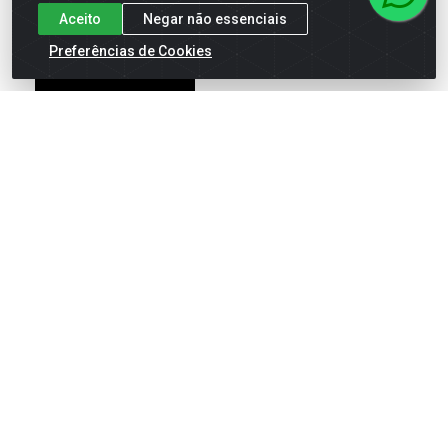
Aceito
Negar não essenciais
Preferências de Cookies
Saco Para Lixo Jeitosa
Saco Lixo Esfrebom Rolo 15l
Almofada 110l Com 12
Com 40 Unidades
Unidades
Código: 35437
Código: 65643
Embalagem: RL\1
Embalagem: UN\1