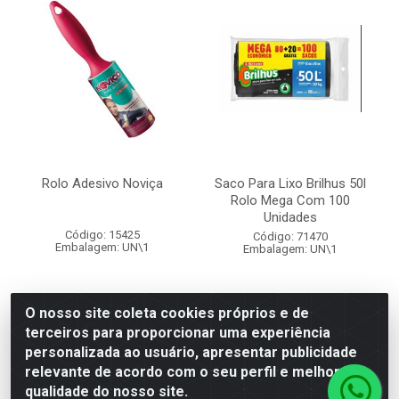
Rolo Adesivo Noviça
Saco Para Lixo Brilhus 50l
Rolo Mega Com 100
Unidades
Código: 15425
Código: 71470
Embalagem: UN\1
Embalagem: UN\1
O nosso site coleta cookies próprios e de
terceiros para proporcionar uma experiência
Faça seu login ou
Faça seu login ou
personalizada ao usuário, apresentar publicidade
cadastre-se para
cadastre-se para
ver preços e
ver preços e
relevante de acordo com o seu perfil e melhorar a
comprar
comprar
qualidade do nosso site.