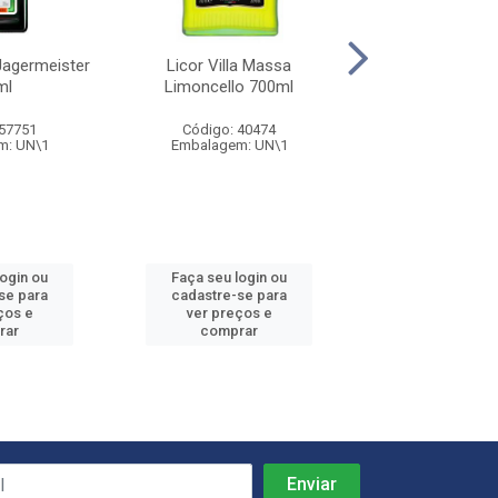
Jagermeister
Licor Villa Massa
Licor 43 Especi
ml
Limoncello 700ml
Zamora Chocol
 57751
Código: 40474
Código: 68
m: UN\1
Embalagem: UN\1
Embalagem: 
login ou
Faça seu login ou
Faça seu log
se para
cadastre-se para
cadastre-se 
ços e
ver preços e
ver preços
rar
comprar
comprar