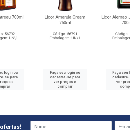
ntreau 700ml
Licor Amarula Cream
Licor Alemao 
750ml
700
o: 56792
Código: 56791
Código:
gem: UN\1
Embalagem: UN\1
Embalage
u login ou
Faça seu login ou
Faça seu 
re-se para
cadastre-se para
cadastre-
preços e
ver preços e
ver pre
mprar
comprar
comp
ofertas!