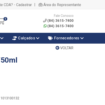
|
te CDA? - Cadastrar
Área do Representante
Fale Conosco
0
(84) 3615-7400
(84) 3615-7400
Calçados
Fornecedores
VOLTAR
750ml
011013100132