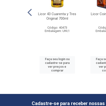
 5 Estrelas Royal
Licor 43 Cuarenta y Tres
Licor Coi
andy 700ml
Original 700ml
digo: 56793
Código: 40473
Códig
alagem: UN\1
Embalagem: UN\1
Embala
 seu login ou
Faça seu login ou
Faça se
astre-se para
cadastre-se para
cadast
er preços e
ver preços e
ver 
comprar
comprar
co
Cadastre-se para receber nossas 