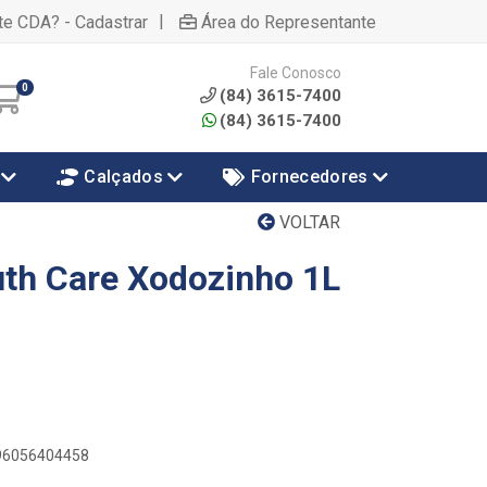
|
te CDA? - Cadastrar
Área do Representante
Fale Conosco
0
(84) 3615-7400
(84) 3615-7400
Calçados
Fornecedores
VOLTAR
th Care Xodozinho 1L
896056404458