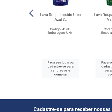
Pedra Coco Urca
Lava Roupa Liquido Urca
Lava Roupa
5x180g
Azul 3L
Ve
digo: 67492
Código: 41915
Códig
alagem: PC\1
Embalagem: UN\1
Embala
 seu login ou
Faça seu login ou
Faça s
astre-se para
cadastre-se para
cadast
er preços e
ver preços e
ver 
comprar
comprar
co
Cadastre-se para receber nossas 