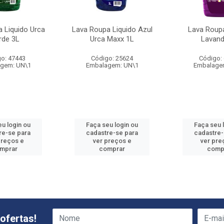
 Liquido Urca
Lava Roupa Liquido Azul
Lava Roupa
rde 3L
Urca Maxx 1L
Lavand
o: 47443
Código: 25624
Código:
gem: UN\1
Embalagem: UN\1
Embalage
eu login ou
Faça seu login ou
Faça seu 
re-se para
cadastre-se para
cadastre-
preços e
ver preços e
ver pre
mprar
comprar
comp
ofertas!