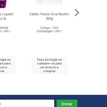
 Liquido
Sabão Pasta Urca Neutro
Lava Roupa Liqu
a 3L
500g
Urca 1L
 69544
Código: 1532
Código: 69
m: UN\1
Embalagem: UN\1
Embalagem: 
login ou
Faça seu login ou
Faça seu log
se para
cadastre-se para
cadastre-se
ços e
ver preços e
ver preços
rar
comprar
compra