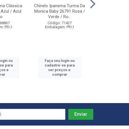
ma Clássica
Chinelo Ipanema Turma Da
Chinelo Ipanema
 Azul / Azul
Monica Baby 26791 Rosa /
Infantil 05766 R
ro
Verde / Ro...
Código: 40
 68867
Código: 71427
Embalagem: 
m: PR\1
Embalagem: PR\1
login ou
Faça seu login ou
Faça seu log
se para
cadastre-se para
cadastre-se
ços e
ver preços e
ver preços
rar
comprar
compra