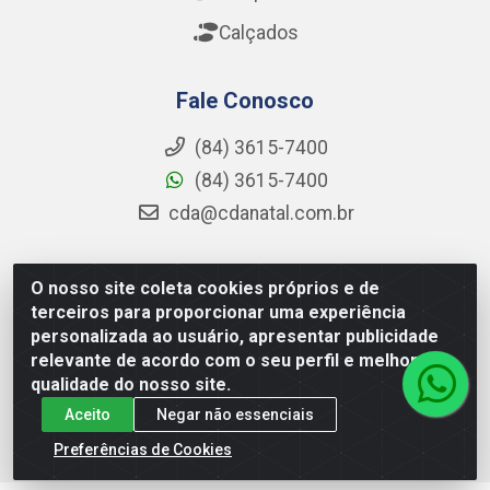
Calçados
Fale Conosco
(84) 3615-7400
(84) 3615-7400
cda@cdanatal.com.br
O nosso site coleta cookies próprios e de
CDA Distribuidora - Avenida Abel Cabral, 1090 - Nova
terceiros para proporcionar uma experiência
Parnamirim, Parnamirim/RN - CEP 59.151-250 - CNPJ
personalizada ao usuário, apresentar publicidade
02.275.901/0001-11
relevante de acordo com o seu perfil e melhorar a
qualidade do nosso site.
Aceito
Negar não essenciais
Preferências de Cookies