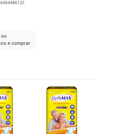
896064486125
 ou
ços e comprar