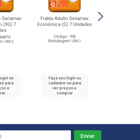
o Geriamax
Fralda Adulto Geriamax
Fralda Adulto 
 (XG) 7
Econômica (G) 7 Unidades
Econômica (M) 8
des
Código: 706
Código: 7
 44879
Embalagem: UN\1
Embalagem: 
m: UN\1
login ou
Faça seu login ou
Faça seu log
se para
cadastre-se para
cadastre-se 
ços e
ver preços e
ver preços
rar
comprar
comprar