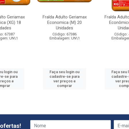
ulto Geriamax
Fralda Adulto Geriamax
Fralda Adult
ca (XG) 18
Economica (M) 20
Econômico
idades
Unidades
Unida
o: 67387
Código: 67386
Código:
gem: UN\1
Embalagem: UN\1
Embalage
u login ou
Faça seu login ou
Faça seu 
re-se para
cadastre-se para
cadastre-
preços e
ver preços e
ver pre
mprar
comprar
comp
ofertas!