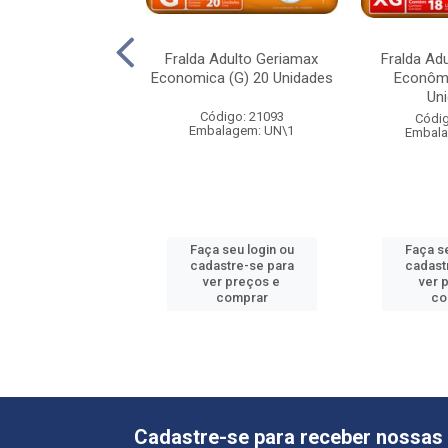
Adulto Masterfral
Fralda Adulto Geriamax
Fralda Ad
 (M) 8 Unidades
Economica (G) 20 Unidades
Econômi
Un
digo: 65383
Código: 21093
Códig
alagem: PC\1
Embalagem: UN\1
Embala
 seu login ou
Faça seu login ou
Faça se
astre-se para
cadastre-se para
cadast
er preços e
ver preços e
ver 
comprar
comprar
co
Cadastre-se para receber nossas 