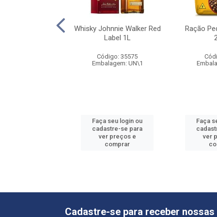
 Whiskas Peixe
Whisky Johnnie Walker Red
Ração Ped
ulto 10,1kg
Label 1L
ódigo: 399
Código: 35575
Códi
alagem: FD\1
Embalagem: UN\1
Embala
 seu login ou
Faça seu login ou
Faça s
astre-se para
cadastre-se para
cadast
er preços e
ver preços e
ver 
comprar
comprar
co
Cadastre-se para receber nossas 