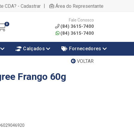
|
te CDA? - Cadastrar
Área do Representante
Fale Conosco
0
(84) 3615-7400
(84) 3615-7400
Calçados
Fornecedores
VOLTAR
gree Frango 60g
896029046920