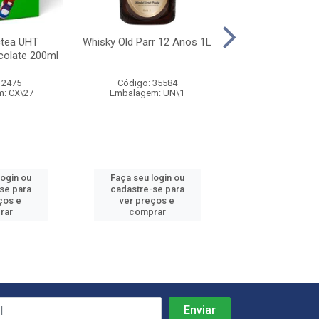
ctea UHT
Whisky Old Parr 12 Anos 1L
Absorvente Natu
olate 200ml
Max Noturno Co
Unidade
 2475
Código: 35584
Código: 6
: CX\27
Embalagem: UN\1
Embalagem: 
login ou
Faça seu login ou
Faça seu log
se para
cadastre-se para
cadastre-se
ços e
ver preços e
ver preços
rar
comprar
compra