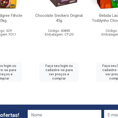
igree Filhote
Chocolate Snickers Original
Bebida La
20kg
45g
Toddynho Choc
go: 329
Código: 60893
Código:
gem: FD\1
Embalagem: CT\20
Embalagem
eu login ou
Faça seu login ou
Faça seu 
re-se para
cadastre-se para
cadastre-
preços e
ver preços e
ver pre
mprar
comprar
comp
ofertas!