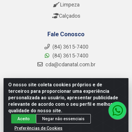
Limpeza
Calçados
Fale Conosco
(84) 3615-7400
(84) 3615-7400
cda@cdanatal.com.br
O nosso site coleta cookies próprios e de
CDA Distribuidora - Avenida Abel Cabral, 1090 - Nova
terceiros para proporcionar uma experiência
Parnamirim, Parnamirim/RN - CEP 59.151-250 - CNPJ
personalizada ao usuário, apresentar publicidade
02.275.901/0001-11
relevante de acordo com o seu perfil e melhorar a
qualidade do nosso site.
Aceito
Negar não essenciais
Preferências de Cookies