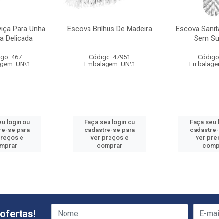
iça Para Unha
Escova Brilhus De Madeira
Escova Sanita
a Delicada
Sem Su
go: 467
Código: 47951
Código
gem: UN\1
Embalagem: UN\1
Embalage
eu login ou
Faça seu login ou
Faça seu 
re-se para
cadastre-se para
cadastre-
preços e
ver preços e
ver pre
mprar
comprar
comp
ofertas!