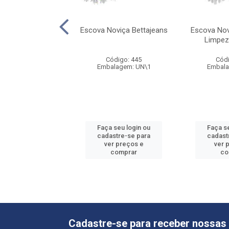
elax Betta Banho
Escova Noviça Bettajeans
Escova Nov
Limpez
ódigo: 1723
Código: 445
Códi
alagem: UN\1
Embalagem: UN\1
Embala
 seu login ou
Faça seu login ou
Faça s
astre-se para
cadastre-se para
cadast
er preços e
ver preços e
ver 
comprar
comprar
co
Cadastre-se para receber nossas 