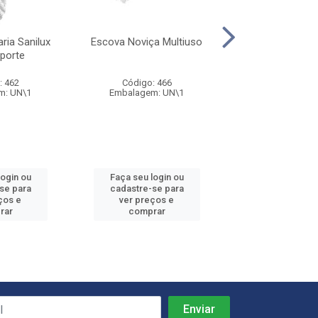
ria Sanilux
Escova Noviça Multiuso
Escova Brilhus 
porte
Com Pote Plá
: 462
Código: 466
Código: 52
m: UN\1
Embalagem: UN\1
Embalagem: 
login ou
Faça seu login ou
Faça seu log
se para
cadastre-se para
cadastre-se
ços e
ver preços e
ver preços
rar
comprar
compra