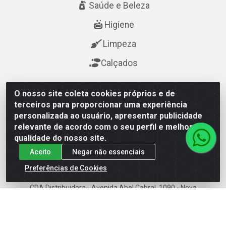
Saúde e Beleza
Higiene
Limpeza
Calçados
Fale Conosco
O nosso site coleta cookies próprios e de
terceiros para proporcionar uma experiência
(84) 3615-7400
personalizada ao usuário, apresentar publicidade
relevante de acordo com o seu perfil e melhorar a
(84) 3615-7400
qualidade do nosso site.
cda@cdanatal.com.br
Aceito
Negar não essenciais
Preferências de Cookies
CDA Distribuidora - Avenida Abel Cabral, 1090 - Nova
Parnamirim, Parnamirim/RN - CEP 59.151-250 - CNPJ
02.275.901/0001-11