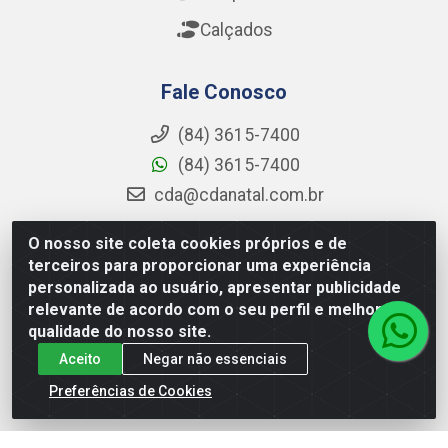
Calçados
Fale Conosco
(84) 3615-7400
(84) 3615-7400
cda@cdanatal.com.br
O nosso site coleta cookies próprios e de
terceiros para proporcionar uma experiência
CDA Distribuidora - Avenida Abel Cabral, 1090 - Nova
personalizada ao usuário, apresentar publicidade
Parnamirim, Parnamirim/RN - CEP 59.151-250 - CNPJ
relevante de acordo com o seu perfil e melhorar a
02.275.901/0001-11
qualidade do nosso site.
Aceito
Negar não essenciais
Preferências de Cookies