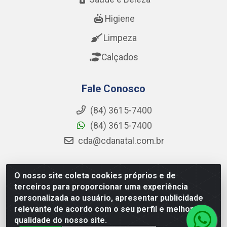
Higiene
Limpeza
Calçados
Fale Conosco
(84) 3615-7400
(84) 3615-7400
cda@cdanatal.com.br
O nosso site coleta cookies próprios e de
CDA Distribuidora - Avenida Abel Cabral, 1090 - Nova
terceiros para proporcionar uma experiência
Parnamirim, Parnamirim/RN - CEP 59.151-250 - CNPJ
personalizada ao usuário, apresentar publicidade
02.275.901/0001-11
relevante de acordo com o seu perfil e melhorar a
qualidade do nosso site.