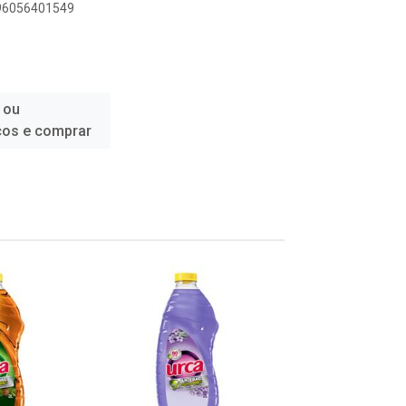
896056401549
 ou
ços e comprar