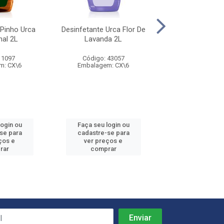
 Pinho Urca
Desinfetante Urca Flor De
Desinfetante Urc
nal 2L
Lavanda 2L
500ml
 1097
Código: 43057
Código: 10
m: CX\6
Embalagem: CX\6
Embalagem: 
login ou
Faça seu login ou
Faça seu log
se para
cadastre-se para
cadastre-se
ços e
ver preços e
ver preços
rar
comprar
compra