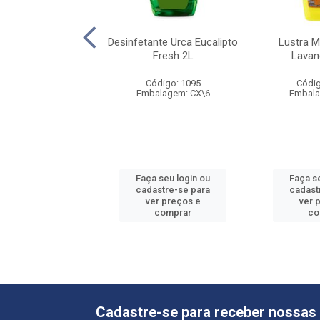
tante Urca Floral
Desinfetante Urca Eucalipto
Lustra M
ink 500ml
Fresh 2L
Lavan
digo: 72847
Código: 1095
Códig
alagem: UN\1
Embalagem: CX\6
Embala
 seu login ou
Faça seu login ou
Faça s
astre-se para
cadastre-se para
cadast
er preços e
ver preços e
ver 
comprar
comprar
co
Cadastre-se para receber nossas 