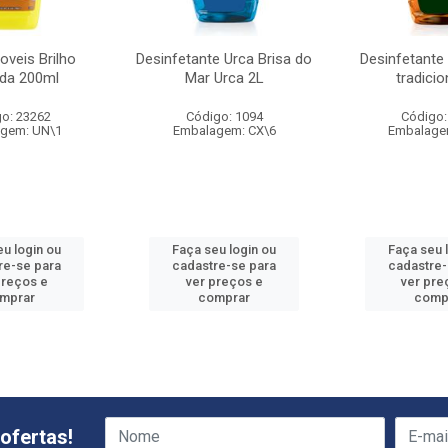
oveis Brilho
Desinfetante Urca Brisa do
Desinfetante
da 200ml
Mar Urca 2L
tradicio
o: 23262
Código: 1094
Código:
gem: UN\1
Embalagem: CX\6
Embalage
eu login ou
Faça seu login ou
Faça seu 
re-se para
cadastre-se para
cadastre-
preços e
ver preços e
ver pre
mprar
comprar
comp
ofertas!